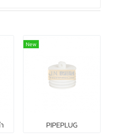
New
ดำ
PIPEPLUG