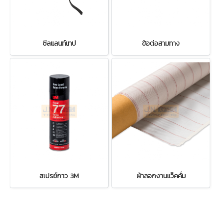
ซีลแลนท์เทป
ข้อต่อสามทาง
สเปรย์กาว 3M
ผ้าลอกงานแว็คคั่ม