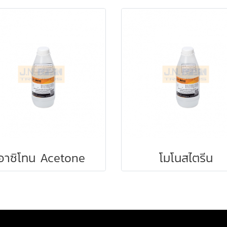
อาซิโทน Acetone
โมโนสไตรีน