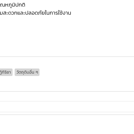
่อุณหภูมิปกติ
วามสะดวกและปลอดภัยในการใช้งาน
ิกิริยา
วัตถุดิบอื่น ๆ